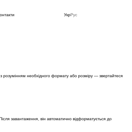
онтакти
Укр
Рус
до літа зараз!
і з розумінням необхідного формату або розміру — звертайтеся
Після завантаження, він автоматично відформатується до