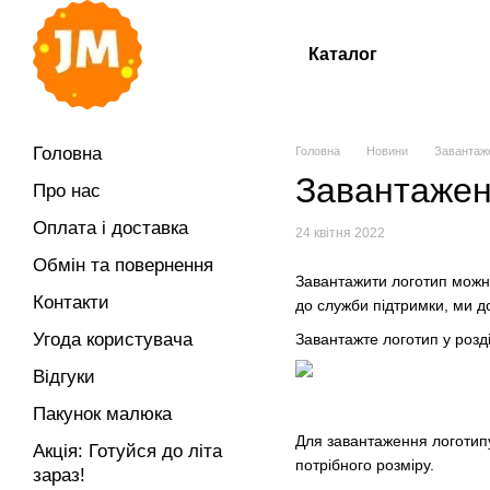
Перейти до основного контенту
Каталог
Головна
Головна
Новини
Завантаж
Завантажен
Про нас
Оплата і доставка
24 квітня 2022
Обмін та повернення
Завантажити логотип можна
Контакти
до служби підтримки, ми 
Угода користувача
Завантажте логотип у розд
Відгуки
Пакунок малюка
Для завантаження логотипу
Акція: Готуйся до літа
потрібного розміру.
зараз!