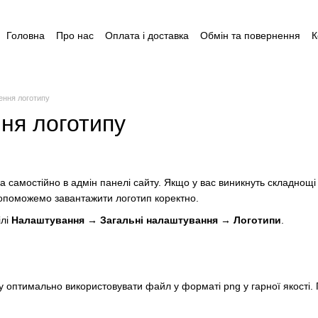
Головна
Про нас
Оплата і доставка
Обмін та повернення
К
Угода користувача
Відгуки
Пакунок малюка
Акція: Готуйся 
Допомога для догляду за дитиною до 1 року
ення логотипу
ня логотипу
 самостійно в адмін панелі сайту. Якщо у вас виникнуть складнощ
допоможемо завантажити логотип коректно.
ілі
Налаштування → Загальні налаштування → Логотипи
.
 оптимально використовувати файл у форматі png у гарної якості. 