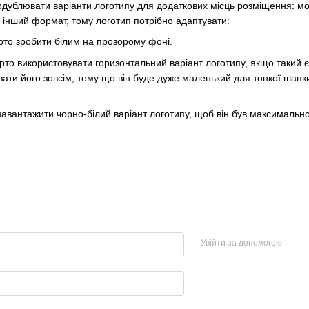
дублювати варіанти логотипу для додаткових місць розміщення: мобі
інший формат, тому логотип потрібно адаптувати:
рто зробити білим на прозорому фоні.
арто використовувати горизонтальний варіант логотипу, якщо такий
ати його зовсім, тому що він буде дуже маленький для тонкої шапки
авантажити чорно-білий варіант логотипу, щоб він був максимально
Увійти за допомогою