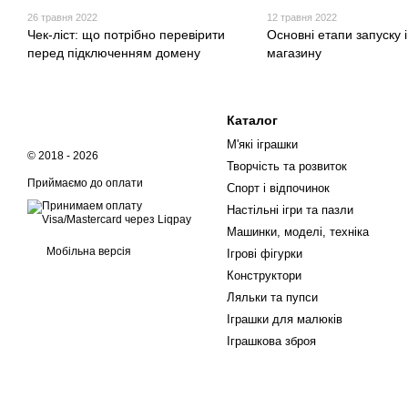
26 травня 2022
12 травня 2022
Чек-ліст: що потрібно перевірити
Основні етапи запуску 
перед підключенням домену
магазину
Каталог
М'які іграшки
© 2018 - 2026
Творчість та розвиток
Приймаємо до оплати
Спорт і відпочинок
Настільні ігри та пазли
Машинки, моделі, техніка
Мобільна версія
Ігрові фігурки
Конструктори
Ляльки та пупси
Іграшки для малюків
Іграшкова зброя