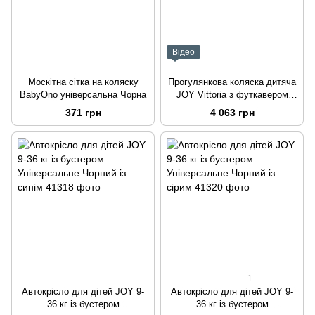
Відео
Москітна сітка на коляску
Прогулянкова коляска дитяча
BabyOno універсальна Чорна
JOY Vittoria з футкавером
Темно-зелений
371 грн
4 063 грн
1
Автокрісло для дітей JOY 9-
Автокрісло для дітей JOY 9-
36 кг із бустером
36 кг із бустером