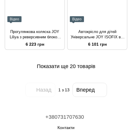
Відео
Відео
Прогулянкова коляска JOY
Автокрісло для дітей
Liliya з реверсивним блоком
Універсальне JOY ISOFIX від
Синя
9 до 36 кг Синій
6 223 грн
6 101 грн
Показати ще 20 товарів
Назад
Вперед
1
з 13
+380731707630
Контакти