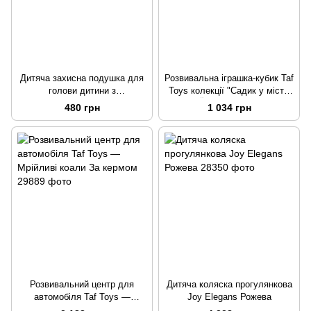
Дитяча захисна подушка для
Розвивальна іграшка-кубик Taf
голови дитини з
Toys колекції "Садик у місті"
регульованими ременями
— Їжачок і бурячок
480 грн
1 034 грн
Оленя 30 см
Розвивальний центр для
Дитяча коляска прогулянкова
автомобіля Taf Toys —
Joy Elegans Рожева
Мрійливі коали За кермом