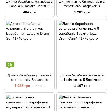
Дитяча барабанна установка 3
Дитяче піаніно Синтезатор від
барабани Тарілка Палички
мережі або батарейок із
Frozen Блакитний
мікрофоном і дисплеєм 61
404 грн
1 261 грн
клавіша Чорний
Хіт
Дитяча барабанна установка
Дитяча барабанна установка
зі стільчиком Барабан із
зі стільчиком 5 Барабанів
педаллю Drum Set
Тарілка Jazz Drum Синій
1 028 грн
1 107 грн
1 162 грн