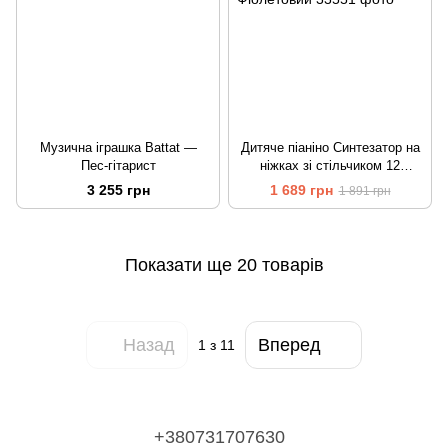
Музична іграшка Battat —
Дитяче піаніно Синтезатор на
Пес-гітарист
ніжках зі стільчиком 12
функцій Фіолетовий
3 255 грн
1 689 грн
1 891 грн
Показати ще 20 товарів
Назад
Вперед
1
з 11
+380731707630