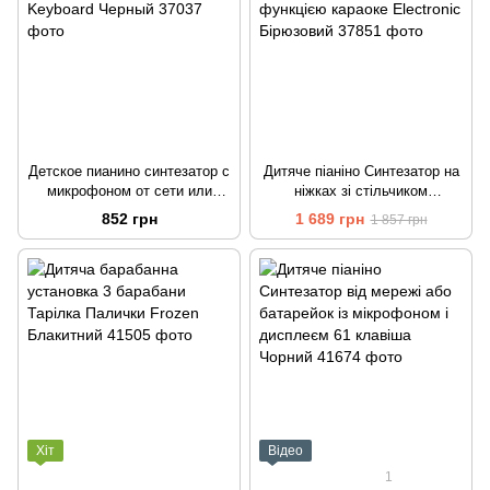
Детское пианино синтезатор с
Дитяче піаніно Синтезатор на
микрофоном от сети или
ніжках зі стільчиком
батареек Keyboard Черный
мікрофоном та функцією
852 грн
1 689 грн
1 857 грн
караоке Electronic Бірюзовий
Хіт
Відео
1