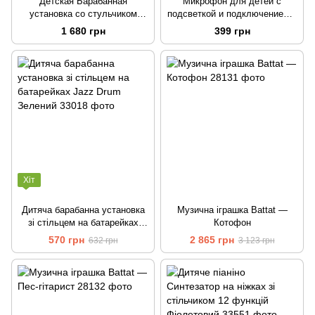
Детская Барабанная
Микрофон для детей с
установка со стульчиком
подсветкой и подключением к
Performer Happy Jazz Drum
смартфону
1 680 грн
399 грн
Хіт
Дитяча барабанна установка
Музична іграшка Battat —
зі стільцем на батарейках
Котофон
Jazz Drum Зелений
570 грн
2 865 грн
632 грн
3 123 грн