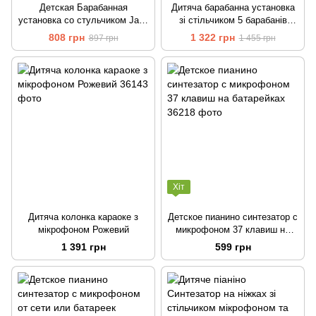
Детская Барабанная
Дитяча барабанна установка
установка со стульчиком Jazz
зі стільчиком 5 барабанів
Drum Set Красный
аксесуари Performer happy
808 грн
1 322 грн
897 грн
1 455 грн
jazz drum
Хіт
Дитяча колонка караоке з
Детское пианино синтезатор с
мікрофоном Рожевий
микрофоном 37 клавиш на
батарейках
1 391 грн
599 грн