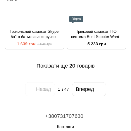
Відео
Триколісний самокат Skyper
Трюковий самокат HIC-
5в1 з батьківською ручкою
система Best Scooter Warrior
додатковими колесами
Срібло
1 639 грн
5 233 грн
1 640 грн
підсвічуванням та музикою
Рожевий
Показати ще 20 товарів
Назад
Вперед
1
з 47
+380731707630
Контакти