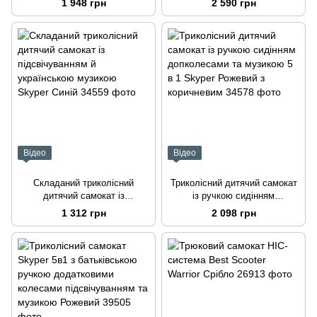
1 948 грн
2 590 грн
Scooter Чорний із синім
Відео
Відео
Складаний триколісний
Триколісний дитячий самокат
дитячий самокат із
із ручкою сидінням
підсвічуванням й українською
допколесами та музикою 5 в 1
1 312 грн
2 098 грн
музикою Skyper Синій
Skyper Рожевий з коричневим