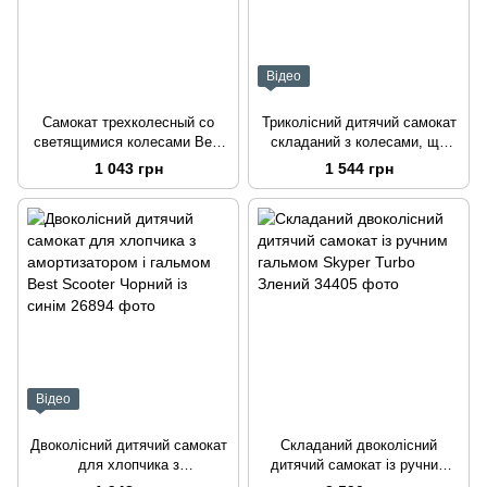
Відео
Самокат трехколесный со
Триколісний дитячий самокат
светящимися колесами Best
складаний з колесами, що
Scooter Черный с желтым
світяться Best Scooter
1 043 грн
1 544 грн
Салатовий
Відео
Двоколісний дитячий самокат
Складаний двоколісний
для хлопчика з
дитячий самокат із ручним
амортизатором і гальмом Best
гальмом Skyper Turbo Злений