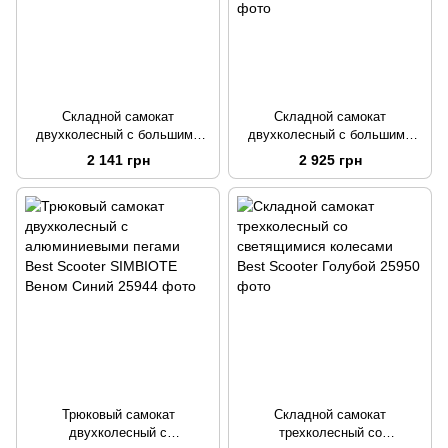
Складной самокат
Складной самокат
двухколесный с большими
двухколесный с большими
колесами и ручным тормозом
колесами и ручным тормозом
2 141 грн
2 925 грн
Skyper Черный с красным
Best Scooter Черный с
голубым
Трюковый самокат
Складной самокат
двухколесный с
трехколесный со