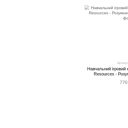
Артику
Навчальний ігровий 
Resources - Розу
776