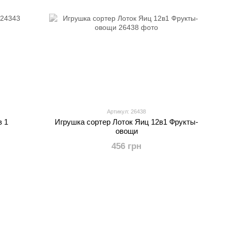
Артикул: 26438
в 1
Игрушка сортер Лоток Яиц 12в1 Фрукты-
овощи
456 грн