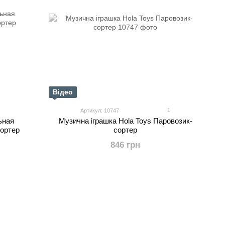
Відео
1
Артикул: 10747
ьная
Музична іграшка Hola Toys Паровозик-
ортер
сортер
846 грн