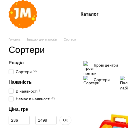
Перейти до основного контенту
Каталог
Головна
Іграшки для малюків
Сортери
Сортери
Розділ
Ігрові центри
56
Сортери
Сортери
Наявність
7
В наявності
49
Немає в наявності
Ціна, грн
Від Ціна, грн
До Ціна, грн
ОК