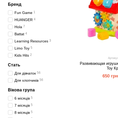
Бренд
1
Fun Game
4
HUANGER
7
Hola
4
Battat
3
Learning Resources
5
Limo Toy
2
Kids Hits
Артику
Развивающая игрушк
Стать
Toy К
56
Для дівчаток
650 гр
56
Для хлопчиків
Вікова група
5
6 місяців
5
7 місяців
5
8 місяців