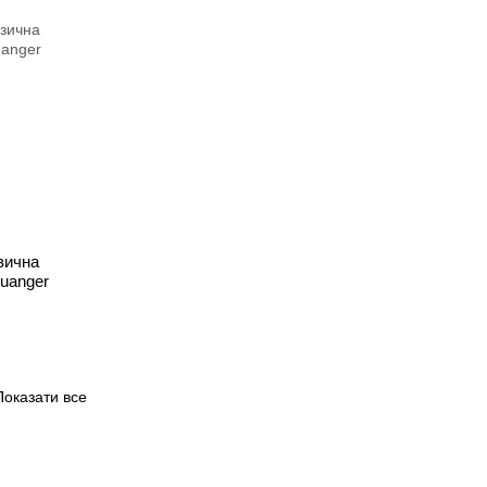
зична
Huanger
Показати все