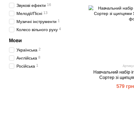
16
Звукові ефекти
13
Мелодії/Пісні
1
Музичні інструменти
4
Колесо вільного руху
Мови
2
Українська
8
Англійська
1
Російська
Артику
Навчальний набір і
Сортер зі щипця
579 гр