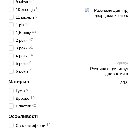
5
9 місяців
5
10 місяців
5
11 місяців
21
1 рік
43
1,5 року
47
2 роки
51
3 роки
14
4 роки
9
5 років
Артику
Развивающая игру
4
6 років
дверцами 
Матеріал
747
5
Гума
10
Дерево
42
Пластик
Особливості
13
Світлові ефекти