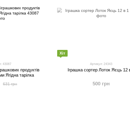
Хіт
л: 43087
Артикул: 24343
грашкових продуктів
Іграшка сортер Лоток Яєць 12 
ми Ягідна тарілка
н
500 грн
631 грн