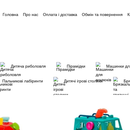
Головна
Про нас
Оплата і доставка
Обмін та повернення
К
Угода користувача
Відгуки
Пакунок малюка
Акція: Готуйся 
Допомога для догляду за дитиною до 1 року
Дитяча риболовля
Пірамідки
Машинки дл
Пальчикові лабіринти
Дитячі ігрові столики
Бря