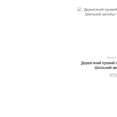
Артику
Дерев'яний ігровий 
Шкільний а
573