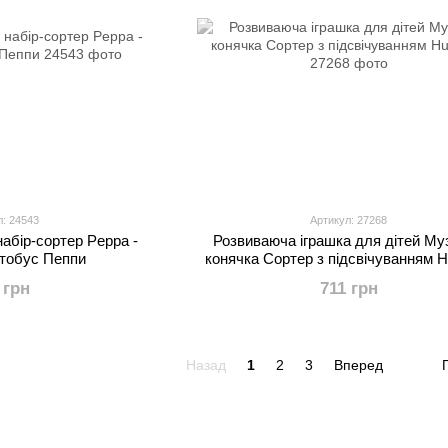
л: 24543
Артикул: 27268
набір-сортер Peppa -
Розвиваюча іграшка для дітей Му
втобус Пеппи
конячка Сортер з підсвічуванням 
 грн
711 грн
Назад
1
2
3
Вперед