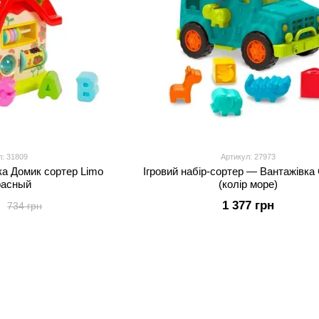
л: 31809
Артикул: 27973
а Домик сортер Limo
Ігровий набір-сортер — Вантажівка
расный
(колір море)
н
1 377 грн
734 грн