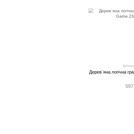
Артику
Дерев`яна логічна гр
597