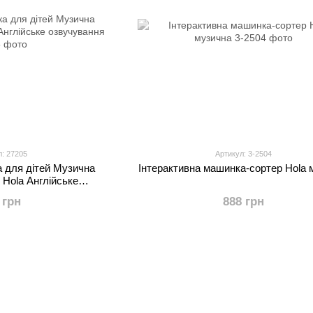
л: 27205
Артикул: 3-2504
а для дітей Музична
Інтерактивна машинка-сортер Hola 
 Hola Англійське
ування
 грн
888 грн