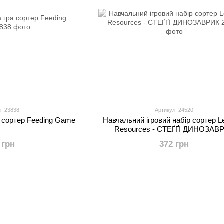
л: 23838
Артикул: 24520
а сортер Feeding Game
Навчальний ігровий набір сортер L
Resources - СТЕҐҐІ ДИНОЗАВ
 грн
372 грн