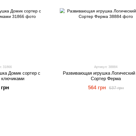
л: 31866
Артикул: 38884
шка Домик сортер с
Развивающая игрушка Логический
и ключиками
Сортер Ферма
 грн
564 грн
637 грн