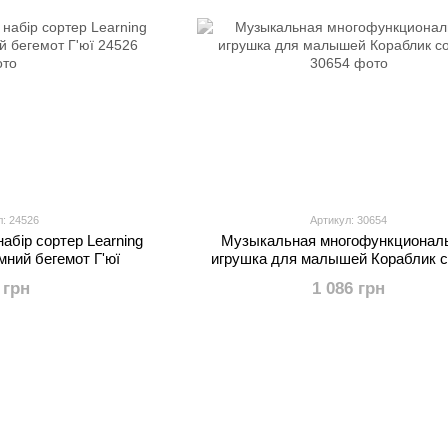
л: 24526
Артикул: 30654
набір сортер Learning
Музыкальная многофункционал
мний бегемот Г'юї
игрушка для малышей Кораблик с
 грн
1 086 грн