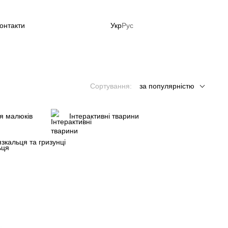
онтакти
Укр
Рус
до літа зараз!
Сортування:
за популярністю
я малюків
Інтерактивні тварини
зкальця та гризунці