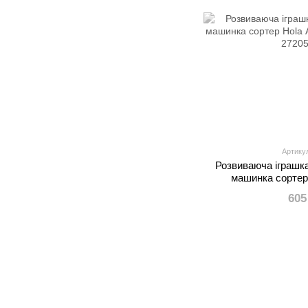
Артику
Розвиваюча іграшк
машинка сортер
озвуч
605