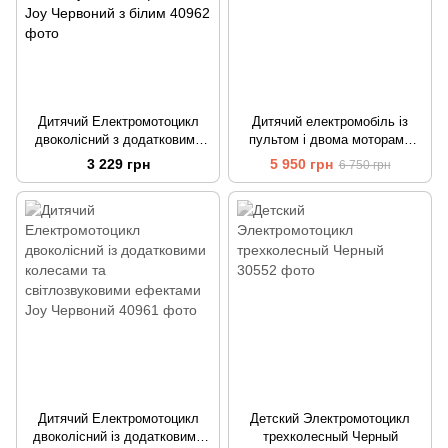
Дитячий Електромотоцикл
Дитячий електромобіль із
двоколісний з додатковими
пультом і двома моторами
колесами та світлозвуковими
Toyota Tundra Білий
3 229 грн
5 950 грн
6 750 грн
ефектами Joy Червоний з
білим
Дитячий Електромотоцикл
Детский Электромотоцикл
двоколісний із додатковими
трехколесный Черный