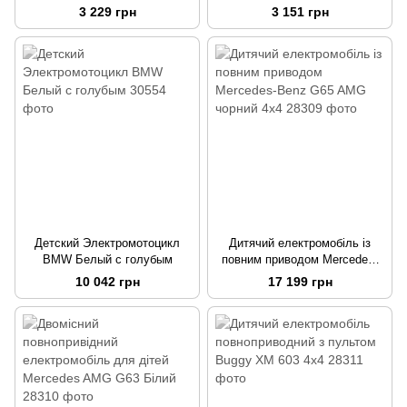
колесами та світлозвуковими
3 229 грн
3 151 грн
ефектами Joy Червоний
Детский Электромотоцикл
Дитячий електромобіль із
BMW Белый с голубым
повним приводом Mercedes-
Benz G65 AMG чорний 4х4
10 042 грн
17 199 грн