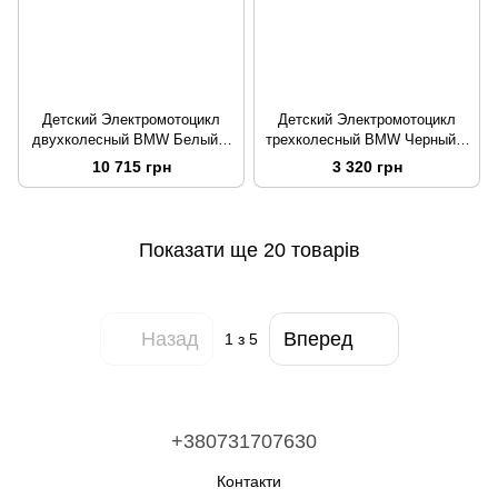
Детский Электромотоцикл
Детский Электромотоцикл
двухколесный BMW Белый с
трехколесный BMW Черный с
голубым
голубым
10 715 грн
3 320 грн
Показати ще 20 товарів
Назад
Вперед
1
з 5
+380731707630
Контакти