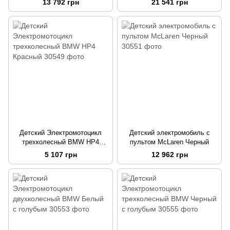
13 792 грн
21 541 грн
Детский Электромотоцикл
Детский электромобиль с
трехколесный BMW HP4
пультом McLaren Черный
Красный
5 107 грн
12 962 грн