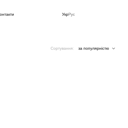
онтакти
Укр
Рус
до літа зараз!
Сортування:
за популярністю