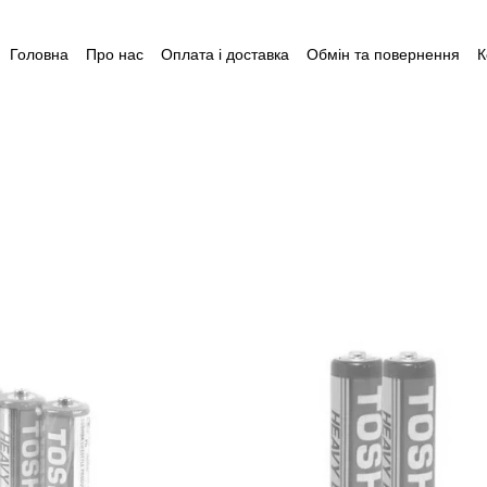
Головна
Про нас
Оплата і доставка
Обмін та повернення
К
Угода користувача
Відгуки
Пакунок малюка
Акція: Готуйся 
Допомога для догляду за дитиною до 1 року