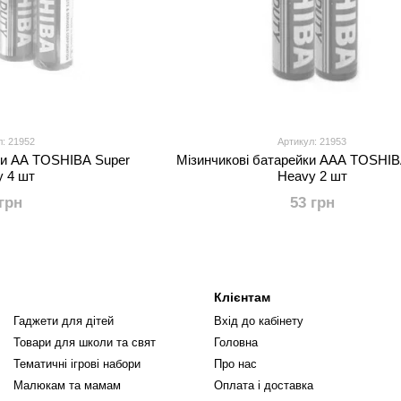
л: 21952
Артикул: 21953
ки АА TOSHIBA Super
Мізинчикові батарейки ААА TOSHIB
y 4 шт
Heavy 2 шт
 грн
53 грн
Клієнтам
Гаджети для дітей
Вхід до кабінету
Товари для школи та свят
Головна
Тематичні ігрові набори
Про нас
Малюкам та мамам
Оплата і доставка