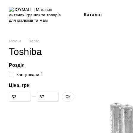
Перейти до основного контенту
Каталог
Головна
Toshiba
Toshiba
Розділ
2
Канцтовари
Ціна, грн
Від Ціна, грн
До Ціна, грн
ОК