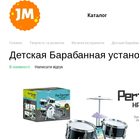
Перейти до основного контенту
Каталог
Головна
Творчість та розвиток
Музичні інструменти
Детская Барабан
Детская Барабанная устано
В наявності
Написати відгук