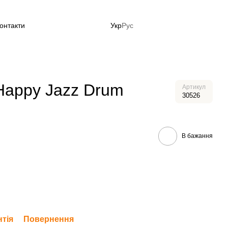
онтакти
Укр
Рус
до літа зараз!
Happy Jazz Drum
Артикул
30526
В бажання
нтія
Повернення