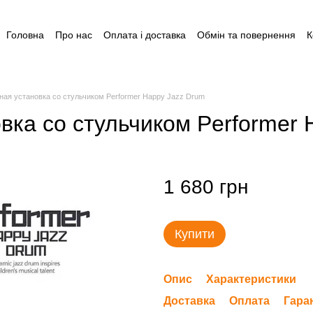
Головна
Про нас
Оплата і доставка
Обмін та повернення
К
Угода користувача
Відгуки
Пакунок малюка
Акція: Готуйся 
Допомога для догляду за дитиною до 1 року
ная установка со стульчиком Performer Happy Jazz Drum
вка со стульчиком Performer 
1 680 грн
Купити
Опис
Характеристики
Доставка
Оплата
Гара