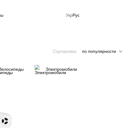
ты
Укр
Рус
ция: Готовься к лету сейчас!
Сортировка:
по популярности
Велосипеды
Электромобили