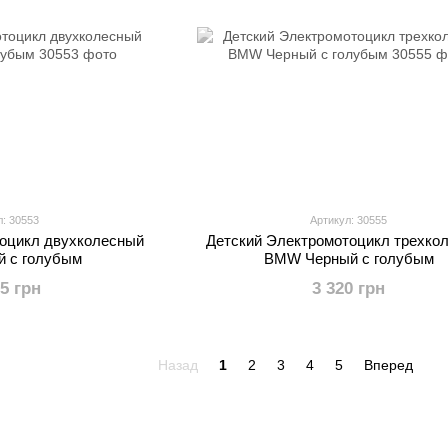
л: 30553
Артикул: 30555
тоцикл двухколесный
Детский Электромотоцикл трехко
 с голубым
BMW Черный с голубым
15 грн
3 320 грн
Назад
1
2
3
4
5
Вперед