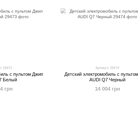
л: 29473
Артикул: 29474
биль с пультом Джип
Детский электромобиль с пульто
7 Белый
AUDI Q7 Черный
04 грн
14 004 грн