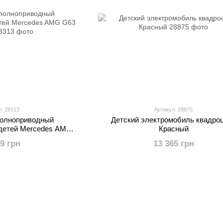
л: 28313
Артикул: 28875
полноприводный
Детский электромобиль квадро
 детей Mercedes AMG
Красный
Черный
59 грн
13 365 грн