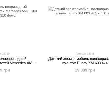
л: 28310
Артикул: 28311
полноприводный
Детский электромобиль полноприв
 детей Mercedes AMG
пультом Buggy XM 603 4x4
Белый
59 грн
19 009 грн