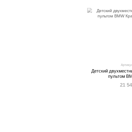
Артику
Детский двухместн
пультом B
21 5