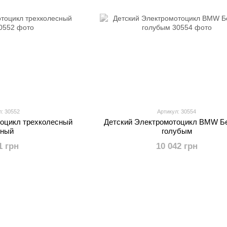
л: 30552
Артикул: 30554
тоцикл трехколесный
Детский Электромотоцикл BMW Б
рный
голубым
1 грн
10 042 грн