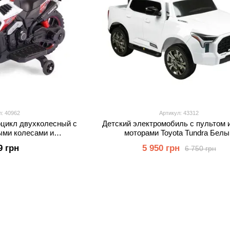
л: 40962
Артикул: 43312
оцикл двухколесный с
Детский электромобиль с пультом 
ыми колесами и
моторами Toyota Tundra Белы
ектами Joy Красный с
9 грн
5 950 грн
6 750 грн
елы