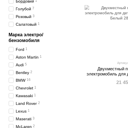
1
Бордовий
7
Голубой
3
Розовый
1
Салатовый
Марка электро/
бензомобиля
1
Ford
1
Aston Martin
Артику
5
Audi
Двухместный 
2
Bentley
электромобиль для
G63 
16
BMW
21 4
1
Chevrolet
1
Kawasaki
2
Land Rover
1
Lexus
3
Maserati
2
McLaren