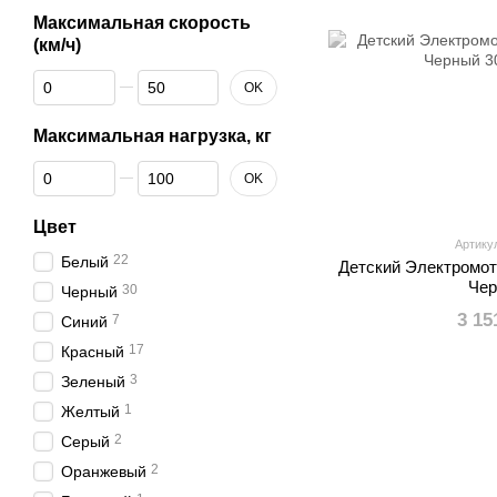
Максимальная скорость
(км/ч)
От Максимальная скорость (км/ч)
До Максимальная скорость (км/ч)
OK
Максимальная нагрузка, кг
От Максимальная нагрузка, кг
До Максимальная нагрузка, кг
OK
Цвет
Артику
22
Белый
Детский Электромо
Че
30
Черный
3 15
7
Синий
17
Красный
3
Зеленый
1
Желтый
2
Серый
2
Оранжевый