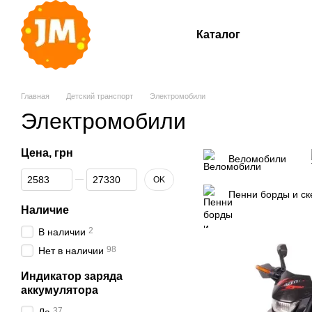
Перейти к основному контенту
Каталог
Главная
Детский транспорт
Электромобили
Электромобили
Цена, грн
Веломобили
От Цена, грн
До Цена, грн
OK
Пенни борды и ск
Наличие
2
В наличии
98
Нет в наличии
Индикатор заряда
аккумулятора
37