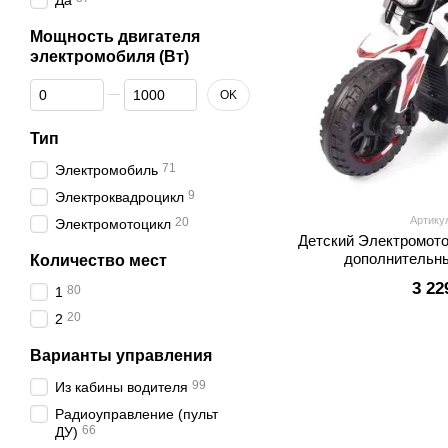
Да
Мощность двигателя
электромобиля (Вт)
От Мощность двигателя электромобиля (Вт)
До Мощность двигателя электромобиля (Вт)
OK
Тип
71
Электромобиль
9
Электроквадроцикл
Артику
20
Электромотоцикл
Детский Электромот
дополнительн
Количество мест
светозвуковыми эфф
3 22
80
1
б
20
2
Варианты управления
99
Из кабины водителя
Радиоуправление (пульт
66
ДУ)