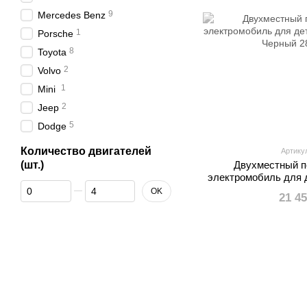
9
Mercedes Benz
1
Porsche
8
Toyota
2
Volvo
1
Mini
2
Jeep
5
Dodge
Количество двигателей
Артику
(шт.)
Двухместный 
электромобиль для
От Количество двигателей (шт.)
До Количество двигателей (шт.)
G63 
OK
21 4