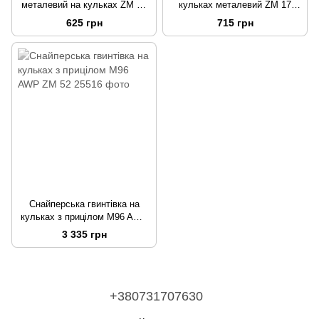
металевий на кульках ZM 02
кульках металевий ZM 17
Макарова
Glock Чорний
625 грн
715 грн
Снайперська гвинтівка на
кульках з прицілом M96 AWP
ZM 52
3 335 грн
+380731707630