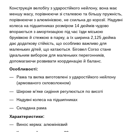
Конструкція велобігу з ударостійкого нейлону, вона має
меншу масу, порівнюючи зі сталевою та більшу пружність,
порівнюючи з алюмінієвою, не схильна до корозії. Надувні
колеса на підшипниках розміром 14 дюймів чудово
впораються з амортизацією під час їзди міською
бруківкою й стежкою в парку, а їх ширина 2,125 дюйма
дає додаткову стійкість, що особливо важливо для
маленьких дітей, що катаються. Біговел Corso стане
ідеальним вибором для маленьких перегонників,
допомагаючи розвивати координацію й баланс.
Особливості:
Рама та вилка виготовлені з ударостійкого нейлону
(армованого скловолокном)
Широке м'яке сидіння регулюється по висоті
Надувні колеса на підшипниках
Складана рама
Характеристики:
Винос керма: алюмінієвий