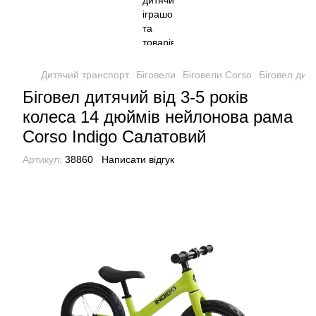
Дитячий транспорт
Біговели
Біговели Corso
Біговел дит
Біговел дитячий від 3-5 років
колеса 14 дюймів нейлонова рама
Corso Indigo Салатовий
Артикул:
38860
Написати відгук