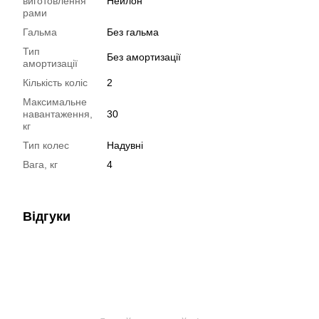
виготовлення
Нейлон
рами
Гальма
Без гальма
Тип
Без амортизації
амортизації
Кількість коліс
2
Максимальне
навантаження,
30
кг
Тип колес
Надувні
Вага, кг
4
Відгуки