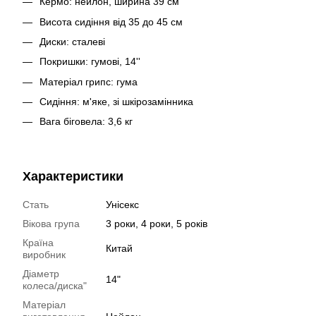
Кермо: нейлон, ширина 39 см
Висота сидіння від 35 до 45 см
Диски: сталеві
Покришки: гумові, 14''
Матеріал грипс: гума
Сидіння: м'яке, зі шкірозамінника
Вага біговела: 3,6 кг
Характеристики
Стать
Унісекс
Вікова група
3 роки, 4 роки, 5 років
Країна
Китай
виробник
Діаметр
14"
колеса/диска"
Матеріал