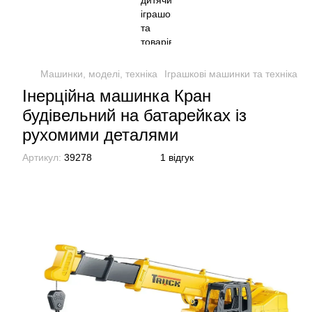
Машинки, моделі, техніка
Іграшкові машинки та техніка
І
Інерційна машинка Кран
будівельний на батарейках із
рухомими деталями
Артикул:
39278
1 відгук