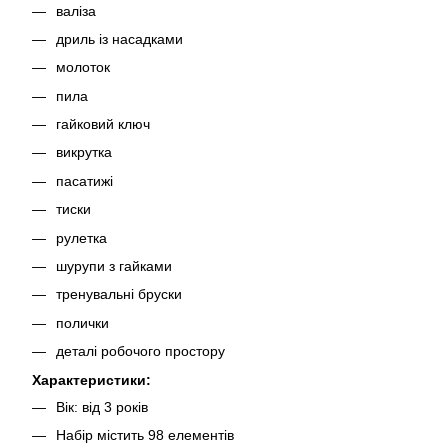
валіза
дриль із насадками
молоток
пила
гайковий ключ
викрутка
пасатижі
тиски
рулетка
шурупи з гайками
тренувальні бруски
полички
деталі робочого простору
Характеристики:
Вік: від 3 років
Набір містить 98 елементів