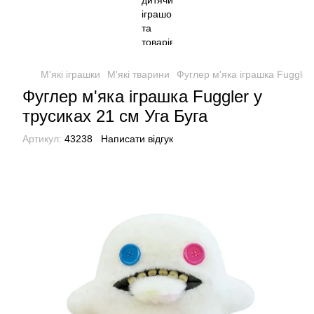
М'які іграшки
М'які тварини
Фуглер м'яка іграшка Fuggler 
Фуглер м'яка іграшка Fuggler у
трусиках 21 см Уга Буга
Артикул:
43238
Написати відгук