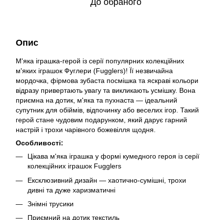
До обраного
Опис
М'яка іграшка-герой із серії популярних колекційних
м'яких іграшок Фуглери (Fugglers)! Її незвичайна
мордочка, фірмова зубаста посмішка та яскраві кольори
відразу привертають увагу та викликають усмішку. Вона
приємна на дотик, м'яка та пухнаста — ідеальний
супутник для обіймів, відпочинку або веселих ігор. Такий
герой стане чудовим подарунком, який дарує гарний
настрій і трохи чарівного божевілля щодня.
Особливості:
Цікава м'яка іграшка у формі кумедного героя із серії
колекційних іграшок Fugglers
Ексклюзивний дизайн — хаотично-сумішні, трохи
дивні та дуже харизматичні
Знімні трусики
Приємний на дотик текстиль