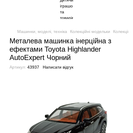
Машинки, моделі, техніка
Колекційні модельки
Колекційн
Металева машинка інерційна з
ефектами Toyota Highlander
AutoExpert Чорний
Артикул:
43937
Написати відгук