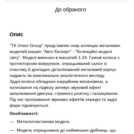
До обраного
Опис
"TK Union Group" представляє нову колекцію металевих
моделей машин "Авто Експерт" - "Колекційні моделі
світу". Моделі виконані в масштабі 1:24. Гумові колеса з
протекторним візерунком, опрацьований салон із
пластику й докладно деталізований металевий корпус
надають їм максимально реалістичного вигляду.
Задні колеса обладнані інерційним механізмом, а
натискання на підвіску активує звуковий ефект
запалювання двигуна, стрімкого розгону і гальмування.
Під час програвання звукових ефектів передні та задні
фари підсвічуються.
Особливості:
Металопластикова модель
Модель опрацьована до найменших дрібниць, що