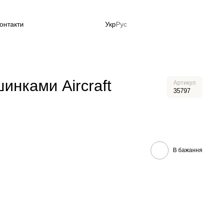
онтакти
Укр
Рус
до літа зараз!
инками Aircraft
Артикул
35797
В бажання