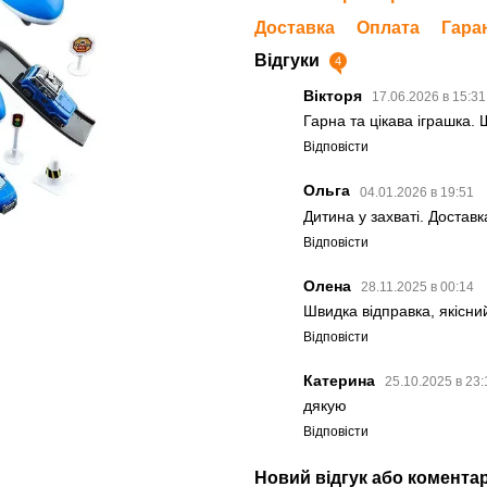
Доставка
Оплата
Гара
Відгуки
4
Вікторя
17.06.2026 в 15:3
Гарна та цікава іграшка.
Відповісти
Ольга
04.01.2026 в 19:51
Дитина у захваті. Доставк
Відповісти
Олена
28.11.2025 в 00:14
Швидка відправка, якісни
Відповісти
Катерина
25.10.2025 в 23
дякую
Відповісти
Новий відгук або комента