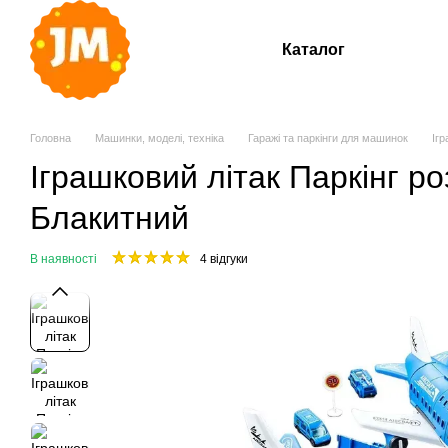
Перейти до основного контенту
Каталог
Головна
Машинки, моделі, техніка
Гаражі та паркінги для машинок
Ігр
Іграшковий літак Паркінг р
Блакитний
В наявності
4 відгуки