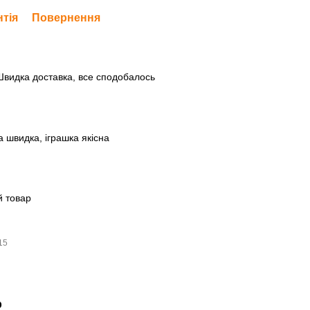
нтія
Повернення
1
 Швидка доставка, все сподобалось
а швидка, іграшка якісна
й товар
:15
р