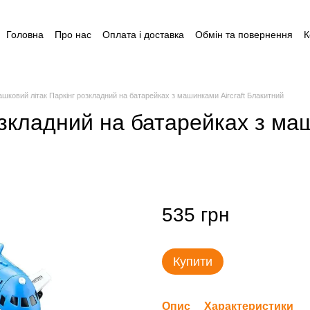
Головна
Про нас
Оплата і доставка
Обмін та повернення
К
Угода користувача
Відгуки
Пакунок малюка
Акція: Готуйся 
Допомога для догляду за дитиною до 1 року
ашковий літак Паркінг розкладний на батарейках з машинками Aircraft Блакитний
озкладний на батарейках з маш
535 грн
Купити
Опис
Характеристики