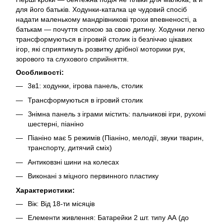
для його батьків. Ходунки-каталка це чудовий спосіб
надати маленькому мандрівникові трохи впевненості, а
батькам — почуття спокою за свою дитину. Ходунки легко
трансформуються в ігровий столик із безліччю цікавих
ігор, які сприятимуть розвитку дрібної моторики рук,
зорового та слухового сприйняття.
Особливості:
3в1: ходунки, ігрова панель, столик
Трансформуються в ігровий столик
Знімна панель з іграми містить: пальчикові ігри, рухомі
шестерні, піаніно
Піаніно має 5 режимів (Піаніно, мелодії, звуки тварин,
транспорту, дитячий сміх)
Антиковзні шини на колесах
Виконані з міцного первинного пластику
Характеристики:
Вік: Від 18-ти місяців
Елементи живлення: Батарейки 2 шт. типу АА (до