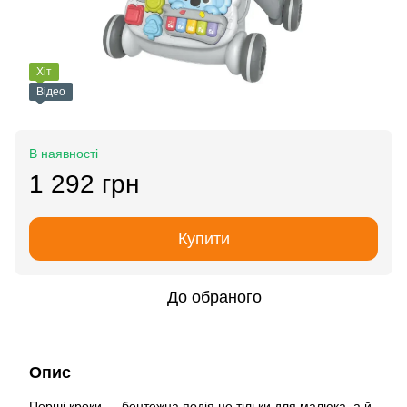
Хіт
Відео
В наявності
1 292 грн
Купити
До обраного
Опис
Перші кроки — бентежна подія не тільки для малюка, а й