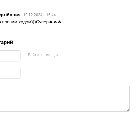
ергійович
19.12.2024 в 16:44
о повним ходом)))Супер🔥🔥🔥
тарий
Войти с помощью