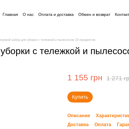
Главная
О нас
Оплата и доставка
Обмен и возврат
Контак
Пользовательское соглашение
Відгуки
Пакунок малюка
Ак
игровой набор для уборки с тележкой и пылесосом 20 предметов
 уборки с тележкой и пылесо
1 155 грн
1 271 г
Купить
Описание
Характеристи
Доставка
Оплата
Гара