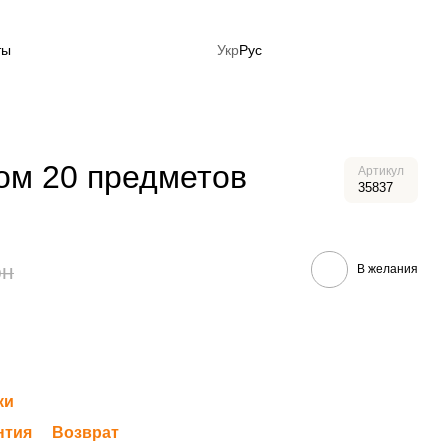
ты
Укр
Рус
ция: Готовься к лету сейчас!
сом 20 предметов
Артикул
35837
рн
В желания
ки
нтия
Возврат