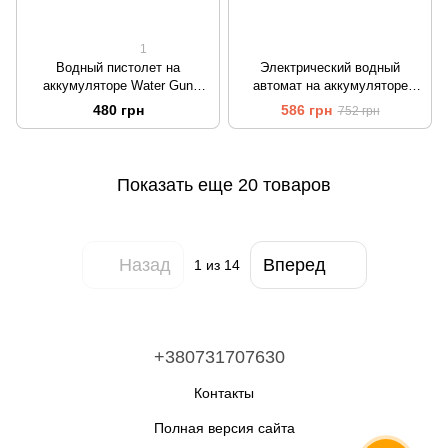
1
Водный пистолет на
Электрический водный
аккумуляторе Water Gun
автомат на аккумуляторе
Акула Зеленый 40 см
Индукционное
480 грн
586 грн
752 грн
водопоглощение Water Gun
Battle Spear Красный
Показать еще 20 товаров
Назад
Вперед
1
из 14
+380731707630
Контакты
Полная версия сайта