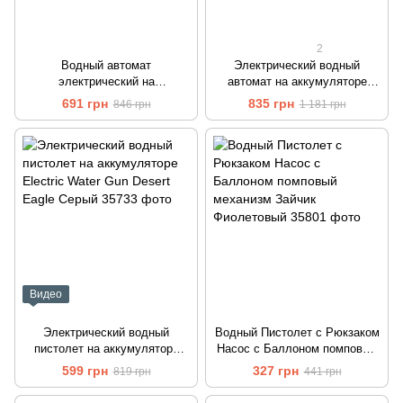
2
Водный автомат
Электрический водный
электрический на
автомат на аккумуляторе
аккумуляторе с подсветкой и
Индукционное
691 грн
835 грн
846 грн
1 181 грн
звуком Water Gun Синий
водопоглощение Water Gun
Красный
Видео
Электрический водный
Водный Пистолет с Рюкзаком
пистолет на аккумуляторе
Насос с Баллоном помповый
Electric Water Gun Desert
механизм Зайчик Фиолетовый
599 грн
327 грн
819 грн
441 грн
Eagle Серый