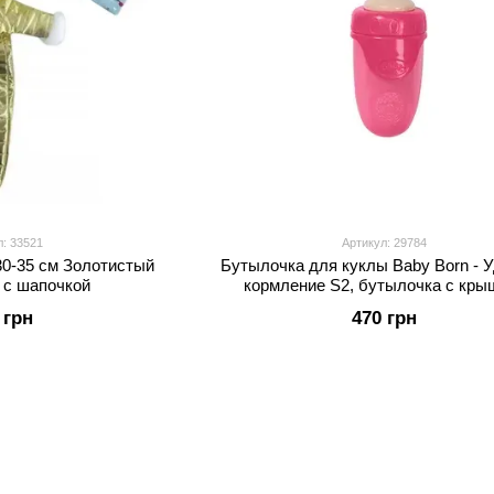
л: 33521
Артикул: 29784
30-35 см Золотистый
Бутылочка для куклы Baby Born - 
 с шапочкой
кормление S2, бутылочка с кры
 грн
470 грн