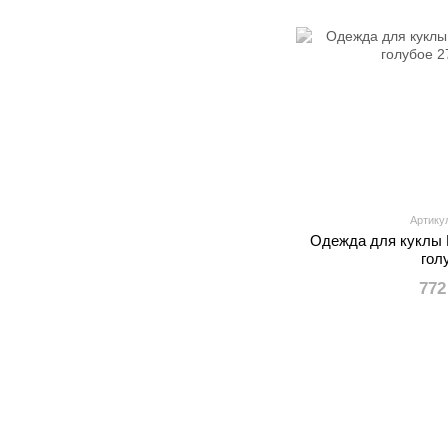
Артику
Одежда для куклы B
гол
772