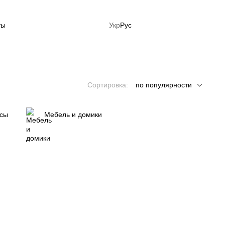
ты
Укр
Рус
ция: Готовься к лету сейчас!
Сортировка:
по популярности
сы
Мебель и домики