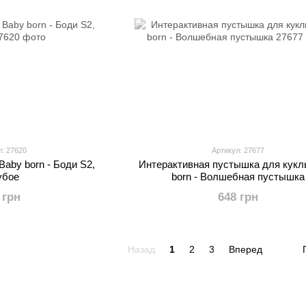
л: 27620
Артикул: 27677
aby born - Боди S2,
Интерактивная пустышка для кукл
убое
born - Волшебная пустышка
 грн
648 грн
Назад
1
2
3
Вперед