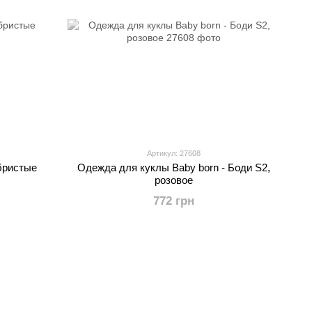
Артикул: 27608
бристые
Одежда для куклы Baby born - Боди S2,
розовое
772 грн