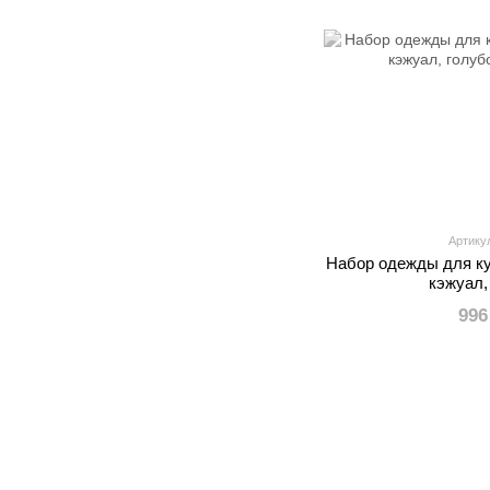
Артику
Набор одежды для ку
кэжуал,
996