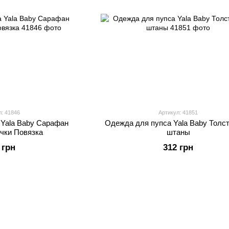
л: 41846
Артикул: 41851
 Yalа Baby Сарафан
Одежда для пупса Yalа Baby Толст
чки Повязка
штаны
 грн
312 грн