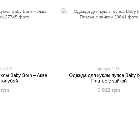
л: 27745
Артикул: 29841
клы Baby Born – Аква
Одежда для куклы пупса Baby bo
 голубой
Платье с зайкой
 грн
1 012 грн