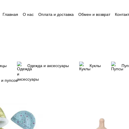
Главная
О нас
Оплата и доставка
Обмен и возврат
Контак
Пользовательское соглашение
Відгуки
Пакунок малюка
Ак
омцы
Одежда и аксессуары
Куклы
Пуп
 и пупсов