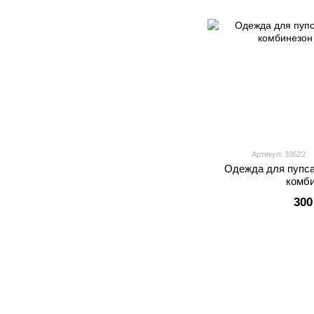
Артикул: 33522
Одежда для пупса
комб
300