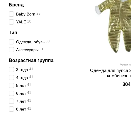
Бренд
28
Baby Born
10
YALE
Тип
30
Одежда, обувь
11
Аксессуары
Возрастная группа
Артику
41
3 года
Одежда для пупса 
комбинезон
41
4 года
304
41
5 лет
41
6 лет
41
7 лет
41
8 лет