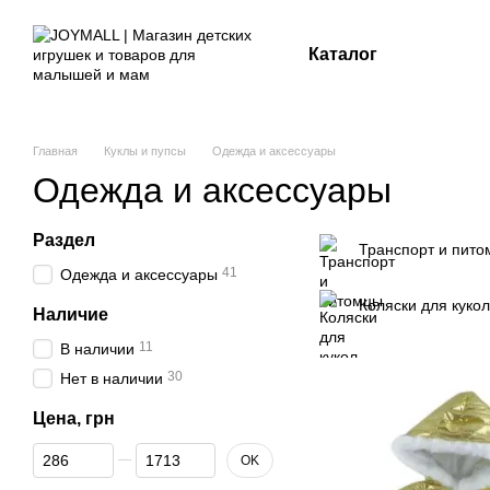
Перейти к основному контенту
Каталог
Главная
Куклы и пупсы
Одежда и аксессуары
Одежда и аксессуары
Раздел
Транспорт и пит
41
Одежда и аксессуары
Коляски для кукол
Наличие
11
В наличии
30
Нет в наличии
Цена, грн
От Цена, грн
До Цена, грн
OK