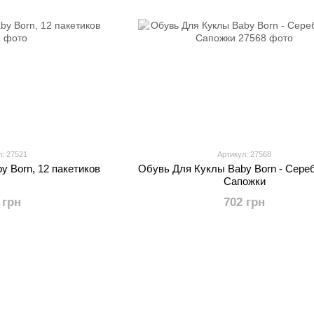
л: 27521
Артикул: 27568
y Born, 12 пакетиков
Обувь Для Куклы Baby Born - Сере
Сапожки
 грн
702 грн