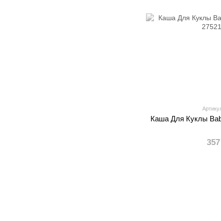
Артику
Каша Для Куклы Bab
357