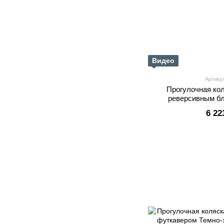
Видео
Артику
Прогулочная кол
реверсивным б
6 22