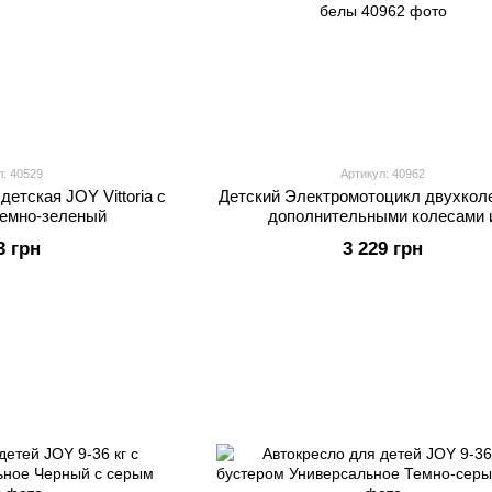
л: 40529
Артикул: 40962
детская JOY Vittoria с
Детский Электромотоцикл двухкол
Темно-зеленый
дополнительными колесами 
светозвуковыми эффектами Joy Кр
3 грн
3 229 грн
белы