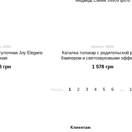
л: 28351
Артикул: 39509
гулочная Joy Elegans
Каталка толокар с родительской 
рная
бампером и светозвуковыми эфф
JOY Медведь Синий
8 грн
1 578 грн
Назад
1
2
3
4
5
6
...
1
Клиентам