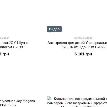
Видео
л: 21834
Артикул: 21915
яска JOY Liliya с
Автокресло для детей Универсаль
 блоком Синяя
ISOFIX от 9 до 36 кг Синий
3 грн
6 101 грн