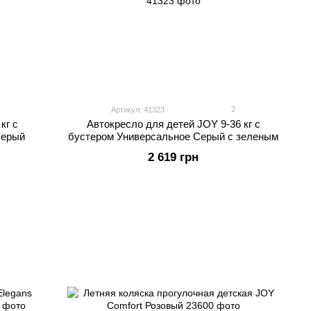
2
Артикул: 41323
кг с
Автокресло для детей JOY 9-36 кг с
серый
бустером Универсальное Серый с зеленым
2 619 грн