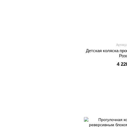
Артику
Детская коляска про
Роз
4 22