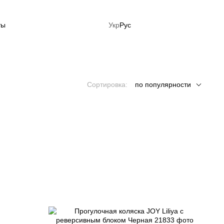
ты
Укр
Рус
ция: Готовься к лету сейчас!
Сортировка:
по популярности