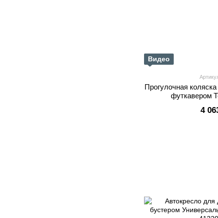
Видео
Артику
Прогулочная коляска 
футкавером 
4 06