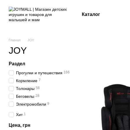
Перейти к основному контенту
Каталог
Главная
JOY
JOY
Раздел
166
Прогулки и путешествия
7
Кормление
58
Толокары
28
Беговелы
9
Электромобили
1
Хит
Цена, грн