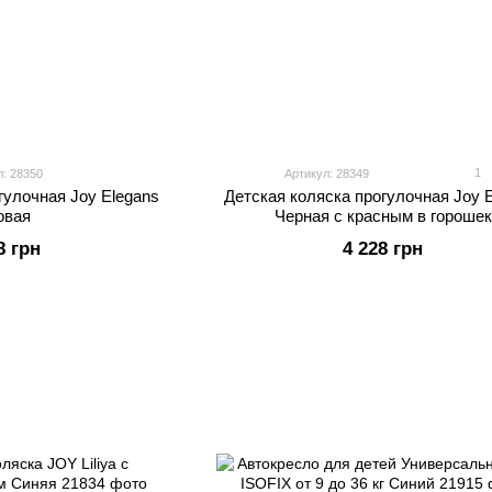
1
л: 28350
Артикул: 28349
гулочная Joy Elegans
Детская коляска прогулочная Joy 
овая
Черная с красным в горошек
8 грн
4 228 грн