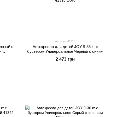
Артикул: 41318
есный с
Автокресло для детей JOY 9-36 кг с
и
бустером Универсальное Черный с синим
асный с
2 473 грн