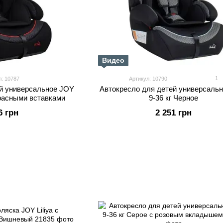
Видео
1
л: 10787
Артикул: 10790
ей универсальное JOY
Автокресло для детей универсаль
красными вставками
9-36 кг Черное
6 грн
2 251 грн