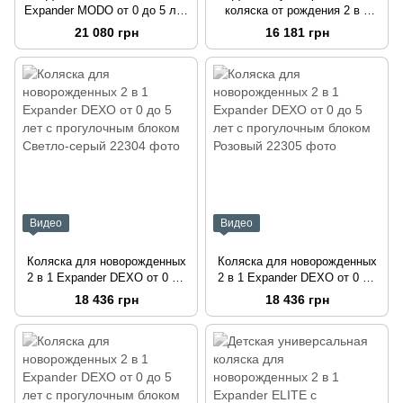
Expander MODO от 0 до 5 лет
коляска от рождения 2 в 1
с прогулочным блоком и
Expander EXEO с
21 080 грн
16 181 грн
люлькой для младенца
прогулочным блоком до 4 лет
Серый
Светло-голубой
Видео
Видео
Коляска для новорожденных
Коляска для новорожденных
2 в 1 Expander DEXO от 0 до
2 в 1 Expander DEXO от 0 до
5 лет с прогулочным блоком
5 лет с прогулочным блоком
18 436 грн
18 436 грн
Светло-серый
Розовый