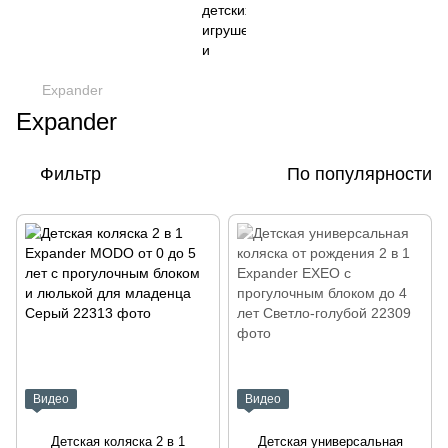
Expander
Expander
Фильтр
По популярности
Видео
Видео
Детская коляска 2 в 1
Детская универсальная