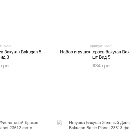
л: 20224
Артикул: 20225
ев бакуган Bakugan 5
Набор игрушек героев бакуган Bak
Вид 3
шт Вид 5
 грн
634 грн