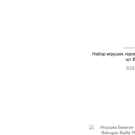
Артику
Набор игрушек геро
шт 
634