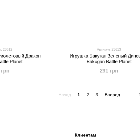
л: 23612
Артикул: 23613
Фиолетовый Дракон
Игрушка Бакуган Зеленый Дино
ttle Planet
Bakugan Battle Planet
 грн
291 грн
Назад
1
2
3
Вперед
Клиентам