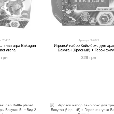
л: 20457
Артикул: 3-2079
ольная игра Bakugan
Игровой набор Кейс-бокс для хра
anet arena
Бакуган (Красный) + Герой фиг
Baukugan
 грн
329 грн