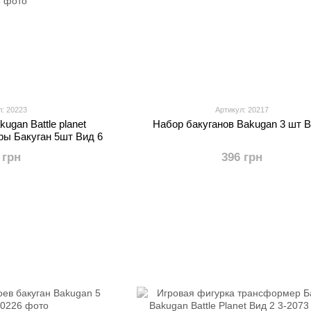
л: 20223
Артикул: 20217
ugan Battle planet
Набор бакуганов Bakugan 3 шт В
ры Бакуган 5шт Вид 6
 грн
396 грн