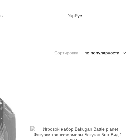
ты
Укр
Рус
ция: Готовься к лету сейчас!
Сортировка:
по популярности