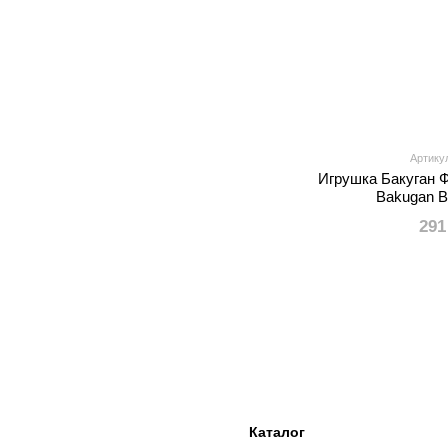
Артику
Игрушка Бакуган 
Bakugan Ba
291
Каталог