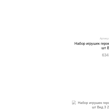
Артику
Набор игрушек геро
шт 
634