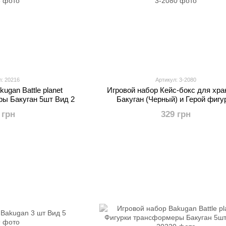
л: 20216
Артикул: 3-2080
ugan Battle planet
Игровой набор Кейс-бокс для хра
ры Бакуган 5шт Вид 2
Бакуган (Черный) и Герой фигу
Baukugan
 грн
329 грн