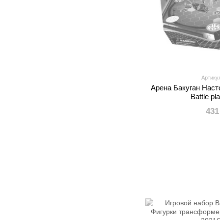
Артику
Арена Бакуган Наст
Battle pl
431