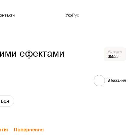
онтакти
Укр
Рус
до літа зараз!
овими ефектами
Артикул
35533
В бажання
ться
нтія
Повернення