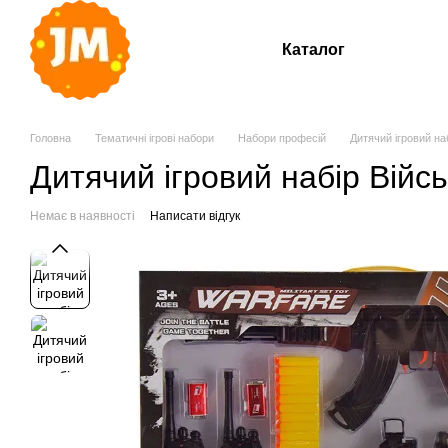
Перейти до основного контенту
Каталог
Головна
Тематичні ігрові набори
Набори професій
Дитячий ігровий на
Дитячий ігровий набір Війс
Немає в наявності
Написати відгук