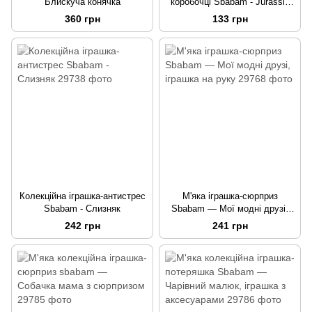
Блискуча конячка
коробочці Sbabam - Jurassik
Car
360 грн
133 грн
Колекційна іграшка-антистрес
М'яка іграшка-сюрприз
Sbabam - Слизняк
Sbabam — Мої модні друзі,
іграшка на руку
242 грн
241 грн