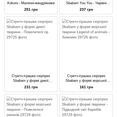
Kokoro - Малюки-мандрівники
Sbabam You You - Чарівні
друзі
251 грн
237 грн
Стретч-іграшка сюрприз
Стретч-іграшка сюрприз
Sbabam у формі дикої
Sbabam у формі морської
тварини - Повелителі гір
тварини Legend of animals -
231 грн
161 грн
Хижники