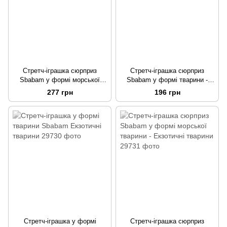
Стретч-іграшка сюрприз
Стретч-іграшка сюрприз
Sbabam у формі морської
Sbabam у формі тварини -
тварини - Повелителі океанів
Підводний світ Карибів
277 грн
196 грн
Стретч-іграшка у формі
Стретч-іграшка сюрприз