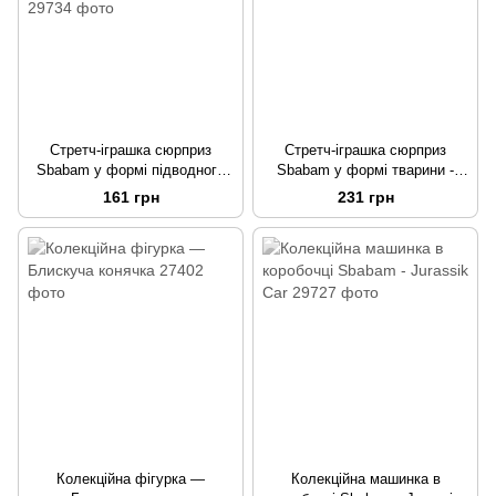
Стретч-іграшка сюрприз
Стретч-іграшка сюрприз
Sbabam у формі підводного
Sbabam у формі тварини -
мешканця серії «Softy friends»
Повелителі лісу
161 грн
231 грн
- Чарівний океан
Колекційна фігурка —
Колекційна машинка в