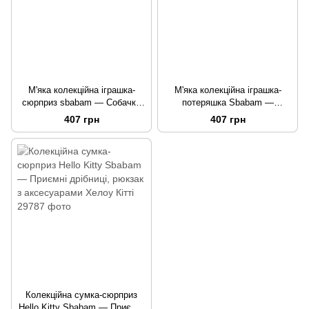
М'яка колекційна іграшка-
М'яка колекційна іграшка-
сюрприз sbabam — Собачка
потеряшка Sbabam —
мама з сюрпризом
Чарівний малюк, іграшка з
407 грн
407 грн
аксесуарами
Колекційна сумка-сюрприз
Hello Kitty Sbabam — Приємні