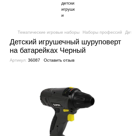
Тематические игровые наборы
Наборы профессий
Детс
Детский игрушечный шуруповерт
на батарейках Черный
Артикул:
36087
Оставить отзыв