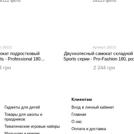
л: 28122
Артикул: 28123
окат подростковый
Двухколесный самокат складной 
s - Professional 180,
Sports серии - Pro-Fashion 180, р
еный
4 грн
2 244 грн
Клиентам
Гаджеты для детей
Вход в личный кабинет
Товары для школы и
Главная
праздников
О нас
Тематические игровые наборы
Оплата и доставка
Малышам и мамам