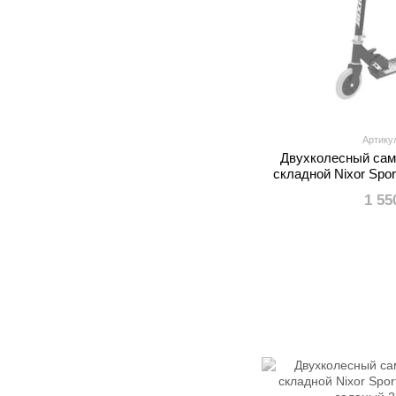
Артику
Двухколесный сам
складной Nixor Spor
зел
1 55