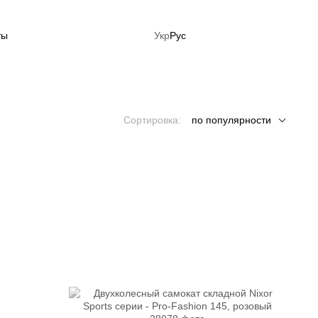
ты
Укр
Рус
ция: Готовься к лету сейчас!
Сортировка:
по популярности