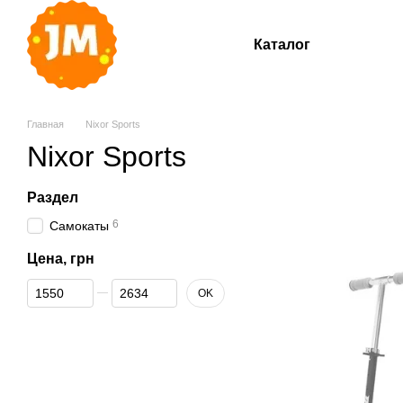
Перейти к основному контенту
Каталог
Главная
Nixor Sports
Nixor Sports
Раздел
6
Самокаты
Цена, грн
От Цена, грн
До Цена, грн
OK