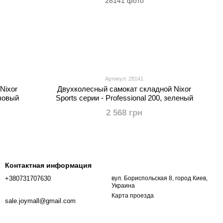
Артикул: 28141
Nixor
Двухколесный самокат складной Nixor
озовый
Sports серии - Professional 200, зеленый
2 568 грн
Контактная информация
+380731707630
вул. Бориспольская 8, город Киев,
Украина
Карта проезда
sale.joymall@gmail.com