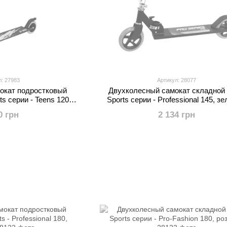
л: 27983
Артикул: 28077
окат подростковый
Двухколесный самокат складной 
ts серии - Teens 120,
Sports серии - Professional 145, з
еный
0 грн
2 134 грн