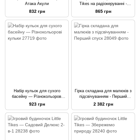
Атака Акули
Tikes на радіокеруванні -
Атака Тиранозавра
832 грн
865 грн
Набір кульок для сухого
Гірка складана для малюків з
басейну — Різнокольорові
підсвічуванням - Перший
кульки
спуск
923 грн
2 382 грн