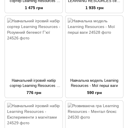
сортер Learning Resources -
LEARNING RESOURCES серії
Впіймай черв'ячка
Numberblocks – Вчимося
1 475 грн
1 935 грн
рахувати Mathlink Cubes
Навчальний ігровий набір
Навчальна модель Learning
сортер Learning Resources -
Resources - Мої перші ваги
Розумний бегемот Г'юї
776 грн
590 грн