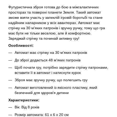
Футуристична зброя готова до бою в міжгалактичних
просторах та поверхні планети Земля. Такий автомат
зможе взяти участь у запеклій ігровій боротьбі та стане
надійним напарником у всіх авантюрах. Автомат має
стрічку на 30 м'яких патронів і зручну ручку, тому що гра
має бути не тільки веселою, але й комфортною.
Заряджай стрічку та починай активну гру!
Особливості:
Автомат має стрічку на 30 м'яких патронів
До зброї додається 48 м'яких патронів
Щоб почати гру, потрібно зарядити стрічку патронами,
вставити її в автомат і натиснути курок
Зброя має зручну ручку, що полегшить гру
Автомат виготовлений із якісного пластику, який
безпечний для здоров'я дитини
Характеристики:
Вік: Від 8 років
Розмір автомата: 61 х 6 х 20 см