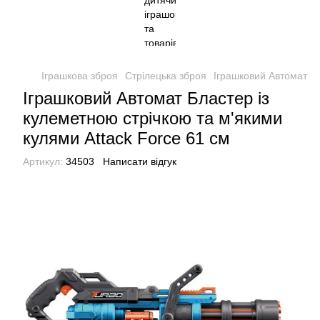
Іграшкова зброя
Стрілецька зброя
Іграшковий Автомат Бл
Іграшковий Автомат Бластер із
кулеметною стрічкою та м'якими
кулями Attack Force 61 см
Артикул:
34503
Написати відгук